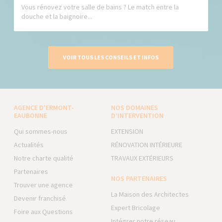
Vous rénovez votre salle de bains ? Le match entre la
douche et la baignoire...
VOIR TOUS LES CONSEILS ET INFOS
AGENCE D'ERMONT-
NOS DOMAINES
EAUBONNE
D’INTERVENTION
Qui sommes-nous
EXTENSION
Actualités
RÉNOVATION INTÉRIEURE
Notre charte qualité
TRAVAUX EXTÉRIEURS
Partenaires
NOS PARTENAIRES
Trouver une agence
La Maison des Architectes
Devenir franchisé
Expert Bricolage
Foire aux Questions
Intégrer notre réseau