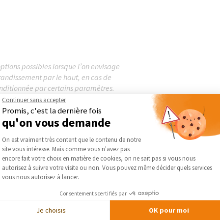
ptions possibles lorsque l’on envisage
randissement par le haut, en cas de
conditionnée par certains paramètres.
 véranda ou...
Continuer sans accepter
Promis, c'est la dernière fois
qu'on vous demande
Plateforme de Gestion du Consentement :
On est vraiment très content que le contenu de notre
site vous intéresse. Mais comme vous n'avez pas
Axeptio consent
encore fait votre choix en matière de cookies, on ne sait pas si vous nous
autorisez à suivre votre visite ou non. Vous pouvez même décider quels services
vous nous autorisez à lancer.
Consentements certifiés par
Je choisis
OK pour moi