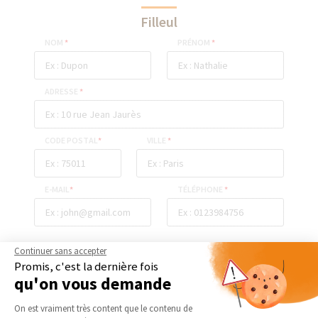
Filleul
NOM
*
PRÉNOM
*
ADRESSE
*
CODE POSTAL
*
VILLE
*
E-MAIL
*
TÉLÉPHONE
*
Continuer sans accepter
ENVOYER
Promis, c'est la dernière fois
qu'on vous demande
Plateforme de Gestion du Consentement 
On est vraiment très content que le contenu de