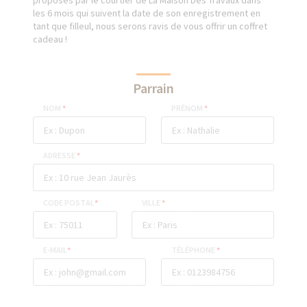
proposés par le courtier de La Maison Des Travaux dans
les 6 mois qui suivent la date de son enregistrement en
tant que filleul, nous serons ravis de vous offrir un coffret
cadeau !
Parrain
NOM
*
PRÉNOM
*
ADRESSE
*
CODE POSTAL
*
VILLE
*
E-MAIL
*
TÉLÉPHONE
*