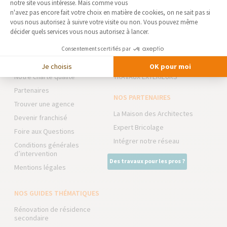
notre site vous intéresse. Mais comme vous
Axeptio consent
n'avez pas encore fait votre choix en matière de cookies, on ne sait pas si
vous nous autorisez à suivre votre visite ou non. Vous pouvez même
AGENCE D'ERMONT-
NOS DOMAINES
décider quels services vous nous autorisez à lancer.
EAUBONNE
D’INTERVENTION
Qui sommes-nous
EXTENSION
Consentements certifiés par
Actualités
RÉNOVATION INTÉRIEURE
Je choisis
OK pour moi
Notre charte qualité
TRAVAUX EXTÉRIEURS
Partenaires
NOS PARTENAIRES
Trouver une agence
La Maison des Architectes
Devenir franchisé
Expert Bricolage
Foire aux Questions
Intégrer notre réseau
Conditions générales
d’intervention
Des travaux pour les pros ?
Mentions légales
NOS GUIDES THÉMATIQUES
Rénovation de résidence
secondaire